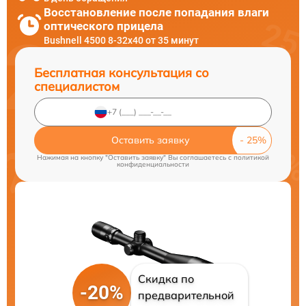
Восстановление после попадания влаги
оптического прицела
Bushnell 4500 8-32x40 от 35 минут
Бесплатная консультация со
специалистом
Оставить заявку
Нажимая на кнопку "Оставить заявку" Вы соглашаетесь c
политикой
конфиденциальности
Скидка по
-20%
предварительной